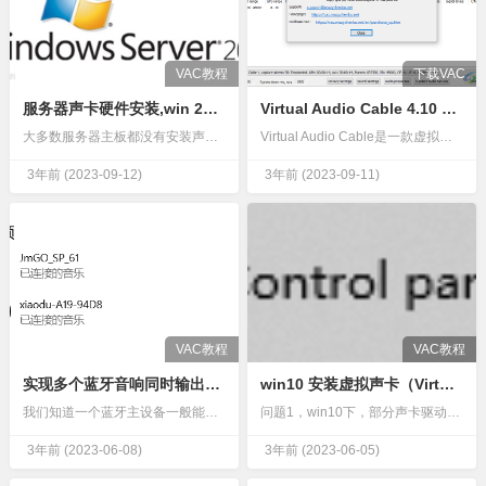
VAC教程
下载VAC
服务器声卡硬件安装,win 2008虚拟声卡的配置
Virtual Audio Cable 4.10 64位32位通用破解版 无提示音
大多数服务器主板都没有安装声卡，但是如果你的服务器应用中需要有声卡的支持，是否就没辙了？最近在做个项目，需要有语音合成的功能，自然就想到用Windows的TTS(Text To Speech)语音引擎…
Virtual Audio Cable是一款虚拟声卡软件，可以在软件上配置音频输出参数，以后就可以将其作为默认的音频输出设备，让用户可以提升声音质量，通过软件技术帮助用户优化电脑声音效果，让用户通…
3年前
(2023-09-12)
3年前
(2023-09-11)
VAC教程
VAC教程
实现多个蓝牙音响同时输出电脑声音的方法
win10 安装虚拟声卡（Virtual Audio Cable）与设置。及蓝牙耳机音量调节问题
我们知道一个蓝牙主设备一般能够连接7个左右从设备，但只能连接一个不同类型的从设备（例如蓝牙耳机、蓝牙见键盘、蓝牙鼠标）使用。如何让电脑同时链接多个蓝牙音响同时发声？这个问题很多小伙伴或许都遇到过。我家…
问题1，win10下，部分声卡驱动 去除了混音功能，导致软件无法在系统内部录音。win+Alt-+R 调出的系统录屏工具，无法录取软件输出的声音。这里需要安装 Virtual Audio Cable&…
3年前
(2023-06-08)
3年前
(2023-06-05)