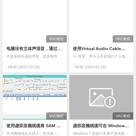
VAC教程
VAC教程
电脑没有立体声混音，通过虚拟声卡实现内录
使用Virtual Audio Cable虚拟声卡搞定混音内录
不是录的外放的声音，是录制声卡内部的声音。没有杂音的。一.安装虚拟声卡驱动虚拟声卡驱动（Virtual Audio Cable）Virtual Audio Cable下载-虚拟声卡驱动（Virtual…
>> 背景 声卡几乎是我们个人电脑上的标配，它能够实现模拟信号（Analog，即物理声波）和数字信号（Digital，即以二进制形式存储的音频文件）之间…
4年前
(2022-10-20)
7年前
(2020-02-26)
VAC教程
VAC教程
使用虚拟音频线缆将 SAM Broadcaster 与 Skype 集成
虚拟音频线缆可在 Windows 7 中实现多个音频输出
作为网络电台主持人，您无疑一直在努力寻找提升电台运营效率的方法。我们经常收到 SAM Broadcaster 软件用户的咨询，询问是否可以在同一节目中启用多位主持人，或者是否可以接听听众来电并邀请远程…
Windows 7 的设计本身不支持多音频输出，这正是许多 Windows 7 用户不满的地方。有些人可能希望同时通过扬声器和耳机播放声音，但这无法实现。插入耳机后，Windows 7 会自动识别并将…