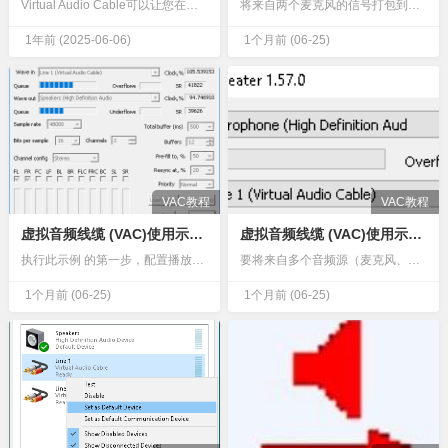
Virtual Audio Cable可以让您在电脑上操控声音输出设备的波进、波出、采样率、每样本比特数及频道配置等等，自由自在地控制声音讯号，并能通过改变具体的数值，精准调节混音效果，获得更优质的听…
将来自两个麦克风的信号打包到单个音频流的左右声道中：在VAC 控制面板中，选择一条虚拟电缆，并将其格式范围配置为接受立体声（双声道）信号流。确保“启用声道混合 ”复选框未选中，并且“声道混合”处于“关…
1年前
(2025-06-06)
1个月前
(06-25)
VAC教程
VAC教程
虚拟音频线缆 (VAC)使用示例：在多个设备之间共享声音
虚拟音频线缆 (VAC)使用示例：混合来自多个设备的声音
执行此示例 的第一步，配置播放应用程序（浏览器、播放器等）向虚拟电缆 1 播放声音。启动第一个音频中继器实例，将声音从虚拟电缆 1 复制到第一个设备。无需配置录音应用程序，而是启动第二个音频中继器实例…
要将来自多个音频源（麦克风、线路输入、其他虚拟设备等）的信号合并，请执行以下步骤：配置录制/监控应用程序，使其使用所选虚拟电缆（在本例中为 1）的录制端作为输入。将每个需要混音的录音端点 的声音信号转…
1个月前
(06-25)
1个月前
(06-25)