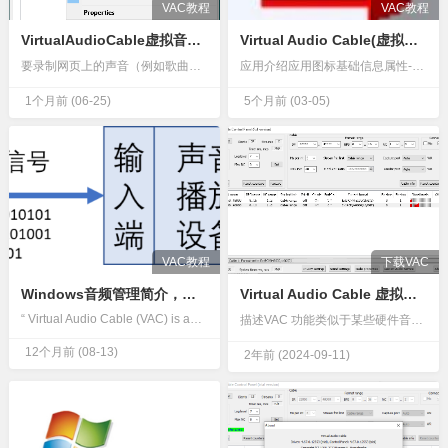
VAC教程
VAC教程
VirtualAudioCable虚拟音频线缆 (VAC)使用方法示例：录制浏览器声音
Virtual Audio Cable(虚拟声卡驱动)官方版
要录制网页上的声音（例如歌曲、网络广播翻译等），请执行以下步骤：检查您的浏览器是否允许明确指定音频播放设备（端点）来播放声音。大多数浏览器不允许，因此请将任何虚拟线缆的播放端点设置为默认播放设备。之后…
应用介绍应用图标基础信息属性-属性-应用名称Virtual Audio Cable(虚拟声卡驱动)官方版应用语言简体中文应用版本v4.15应用类别驱动工具应用大小585K应用授权免费软件应用标签#声卡…
1个月前
(06-25)
5个月前
(03-05)
VAC教程
下载VAC
Windows音频管理简介，以及Virtual Audio Cable (VAC) 介绍
Virtual Audio Cable 虚拟音频线 VAC 4.67
“ Virtual Audio Cable (VAC) is an audio bridge between applications that transmi…
描述VAC 功能类似于某些硬件音频适配器（卡）中实现的“立体声混音”（“What You Hear”或“What U Hear”）功能。但只是相似，并不等同。如果您只需要 Vista/Win7/Win…
12个月前
(08-13)
2年前
(2024-09-11)